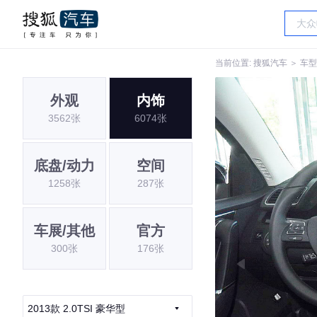
当前位置:
搜狐汽车
＞
车型
外观
内饰
3562张
6074张
底盘/动力
空间
1258张
287张
车展/其他
官方
300张
176张
2013款 2.0TSI 豪华型