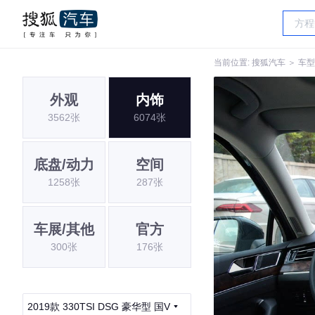
当前位置:
搜狐汽车
＞
车型
外观
内饰
3562张
6074张
底盘/动力
空间
1258张
287张
车展/其他
官方
300张
176张
2019款 330TSI DSG 豪华型 国V