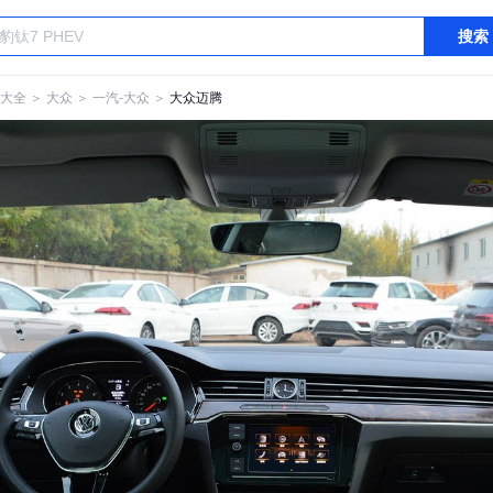
搜索
大全
＞
大众
＞
一汽-大众
＞
大众迈腾