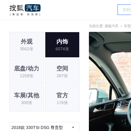
当前位置:
搜狐汽车
＞
车型
外观
内饰
3562张
6074张
底盘/动力
空间
1258张
287张
车展/其他
官方
300张
176张
2018款 330TSI DSG 尊贵型