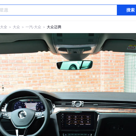
搜索
大全
＞
大众
＞
一汽-大众
＞
大众迈腾