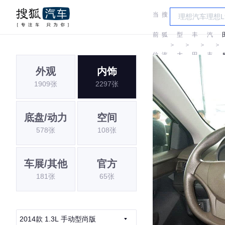
当
搜
车
一
前
狐
型
丰
汽
＞
＞
＞
＞
位
汽
大
田
丰
外观
内饰
置:
车
全
田
1909张
2297张
底盘/动力
空间
578张
108张
车展/其他
官方
181张
65张
2014款 1.3L 手动型尚版