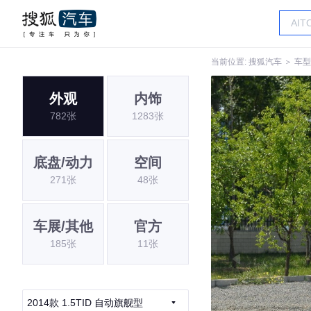
当前位置:
搜狐汽车
＞
车型
外观
内饰
782张
1283张
底盘/动力
空间
271张
48张
车展/其他
官方
185张
11张
2014款 1.5TID 自动旗舰型