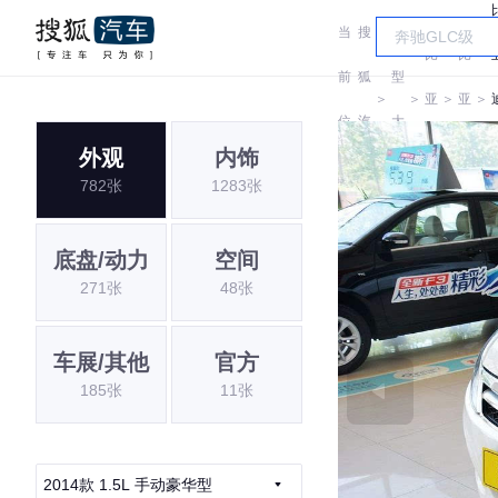
当
搜
车
比
比
前
狐
型
＞
＞
亚
＞
亚
＞
位
汽
大
迪
迪
外观
内饰
置:
车
全
782张
1283张
底盘/动力
空间
271张
48张
车展/其他
官方
185张
11张
2014款 1.5L 手动豪华型