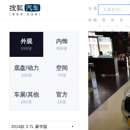
当
搜
车
英
菲
前
狐
型
菲
尼
＞
＞
＞
＞
位
汽
大
尼
迪
外观
内饰
置:
车
全
迪
(进
599张
958张
口)
底盘/动力
空间
165张
79张
车展/其他
官方
281张
16张
2014款 3.7L 豪华版