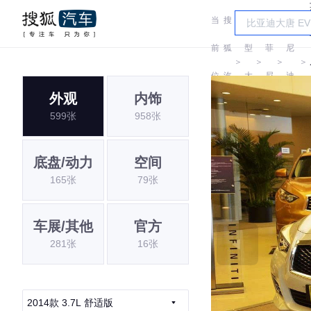
当
搜
车
英
菲
前
狐
型
菲
尼
＞
＞
＞
＞
位
汽
大
尼
迪
外观
内饰
置:
车
全
迪
(进
599张
958张
口)
底盘/动力
空间
165张
79张
车展/其他
官方
281张
16张
2014款 3.7L 舒适版