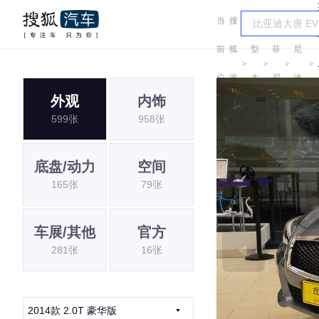
当
搜
车
英
菲
前
狐
型
菲
尼
＞
＞
＞
＞
位
汽
大
尼
迪
外观
内饰
置:
车
全
迪
(进
599张
958张
口)
底盘/动力
空间
165张
79张
车展/其他
官方
281张
16张
2014款 2.0T 豪华版