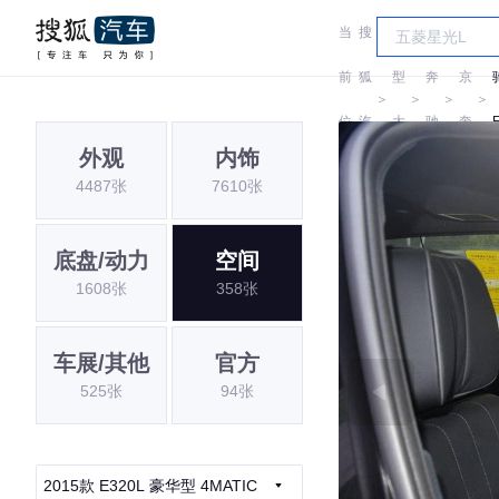
当
搜
车
北
前
狐
型
奔
京
＞
＞
＞
＞
位
汽
大
驰
奔
外观
内饰
置:
车
全
驰
4487张
7610张
底盘/动力
空间
1608张
358张
车展/其他
官方
525张
94张
2015款 E320L 豪华型 4MATIC