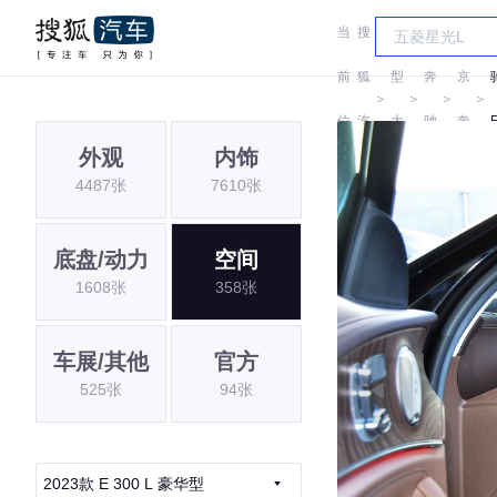
当
搜
车
北
前
狐
型
奔
京
＞
＞
＞
＞
位
汽
大
驰
奔
外观
内饰
置:
车
全
驰
4487张
7610张
底盘/动力
空间
1608张
358张
车展/其他
官方
525张
94张
2023款 E 300 L 豪华型