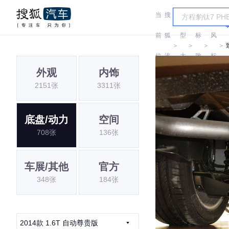
当
搜
车
东
前
狐
型
标
风
＞
＞
＞
＞
位
汽
大
致
标
外观
内饰
置:
车
全
致
2151张
3311张
底盘/动力
空间
708张
136张
车展/其他
官方
348张
184张
2014款 1.6T 自动尊贵版