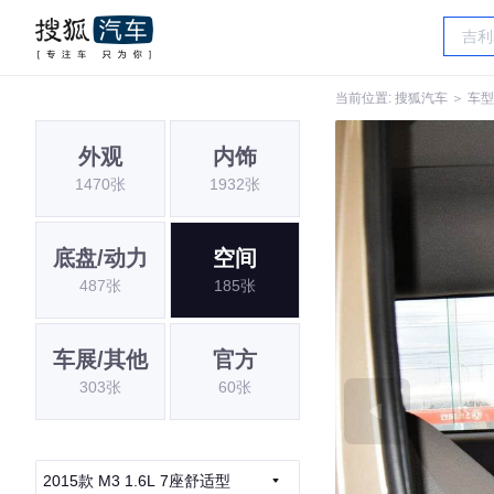
当前位置:
搜狐汽车
＞
车型
外观
内饰
1470张
1932张
底盘/动力
空间
487张
185张
车展/其他
官方
303张
60张
2015款 M3 1.6L 7座舒适型