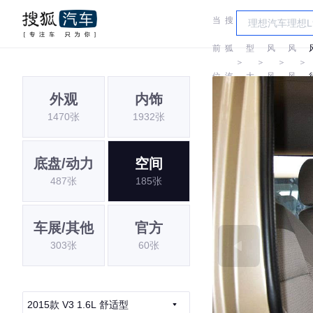
当
搜
车
东
东
前
狐
型
风
风
＞
＞
＞
＞
位
汽
大
风
风
外观
内饰
置:
车
全
行
行
1470张
1932张
底盘/动力
空间
487张
185张
车展/其他
官方
303张
60张
2015款 V3 1.6L 舒适型