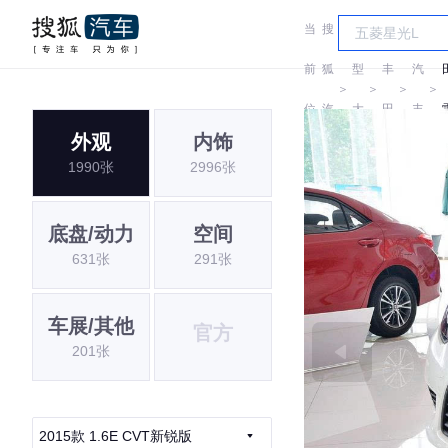
当
搜
车
广
前
狐
型
丰
汽
＞
＞
＞
＞
位
汽
大
田
丰
外观
内饰
置:
车
全
田
1990张
2996张
底盘/动力
空间
631张
291张
车展/其他
官方
201张
2015款 1.6E CVT新锐版