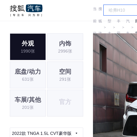
当
搜
车
广
前
狐
型
丰
汽
＞
＞
＞
＞
位
汽
大
田
丰
外观
内饰
置:
车
全
田
1990张
2996张
底盘/动力
空间
631张
291张
车展/其他
官方
201张
2022款 TNGA 1.5L CVT豪华版