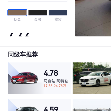
钛金
金黑
檀紫
4.66
同级车推荐
·外观表现一般，低于54%同级车
·内饰表现一般，低于63%同级车
·空间表现较为优秀，优于73%同级车
4.78
马自达 阿特兹
17.58-24.78万
4.59