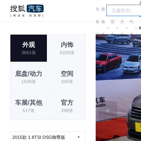
当
搜
车
上
前
狐
型
大
汽
＞
＞
＞
＞
位
汽
大
众
大
外观
内饰
置:
车
全
众
3661张
6328张
底盘/动力
空间
1528张
335张
车展/其他
官方
517张
398张
2015款 1.8TSI DSG御尊版