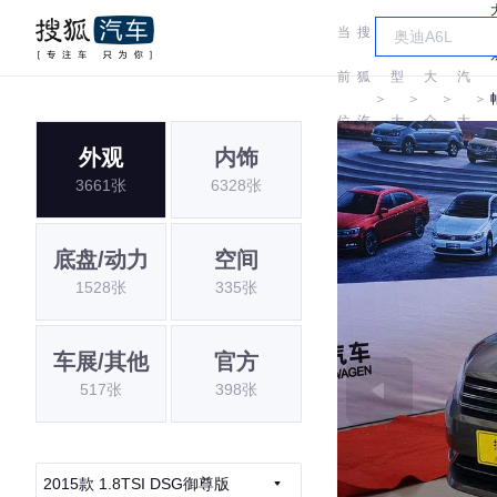
当
搜
车
上
前
狐
型
大
汽
＞
＞
＞
＞
位
汽
大
众
大
外观
内饰
置:
车
全
众
3661张
6328张
底盘/动力
空间
1528张
335张
车展/其他
官方
517张
398张
2015款 1.8TSI DSG御尊版