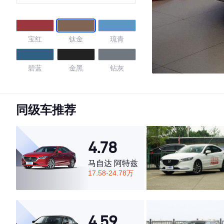
宝红
钛金
琉青
碧蓝
金黑
钻灰
铂银
玉白
檀紫
同级车推荐
釉金
香槟金
玄武黑
4.78
雅致白
珠光银
冰川蓝
马自达 阿特兹
17.58-24.78万
超感黑
瞬息白
比特灰
脉冲青
镭射白
4.59