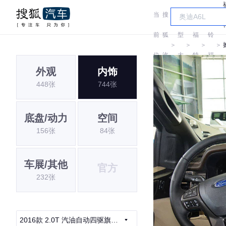
当
搜
车
江
前
狐
型
福
铃
＞
＞
＞
＞
位
汽
大
特
福
外观
内饰
置:
车
全
特
448张
744张
底盘/动力
空间
156张
84张
车展/其他
官方
232张
2016款 2.0T 汽油自动四驱旗舰