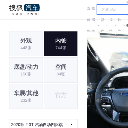
当
搜
车
江
前
狐
型
福
铃
＞
＞
＞
＞
位
汽
大
特
福
外观
内饰
置:
车
全
特
448张
744张
底盘/动力
空间
156张
84张
车展/其他
官方
232张
2020款 2.3T 汽油自动四驱旗舰