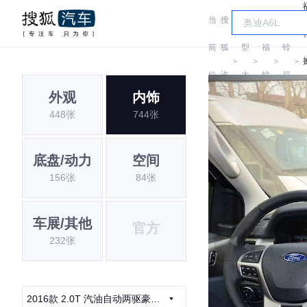
当
搜
车
江
前
狐
型
福
铃
＞
＞
＞
＞
位
汽
大
特
福
外观
内饰
置:
车
全
特
448张
744张
底盘/动力
空间
156张
84张
车展/其他
官方
232张
2016款 2.0T 汽油自动两驱豪华