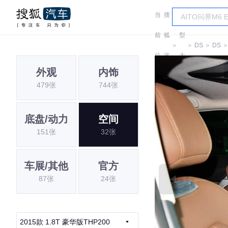
当
搜
车
前
狐
型
＞
＞
DS
＞
DS
位
汽
大
外观
内饰
置:
车
全
479张
744张
底盘/动力
空间
151张
32张
车展/其他
官方
87张
24张
2015款 1.8T 豪华版THP200