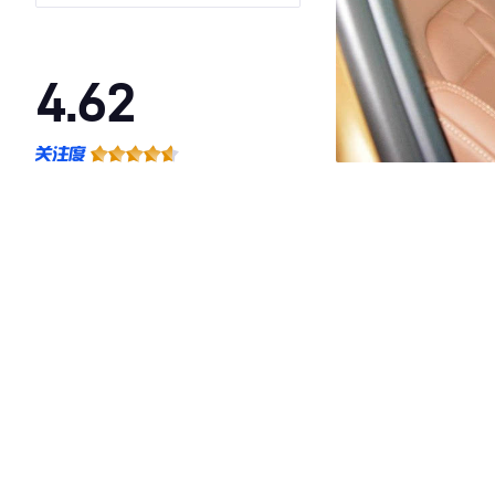
4.62
·外观表现较为优秀，优于88%同级车
·内饰表现较为优秀，优于94%同级车
·空间表现一般，低于77%同级车