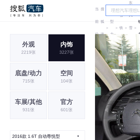
东
当
搜
车
雪
风
前
狐
型
＞
＞
铁
＞
雪
＞
位
汽
大
龙
铁
外观
内饰
置:
车
全
2219张
3227张
龙
底盘/动力
空间
715张
104张
车展/其他
官方
931张
601张
2016款 1.6T 自动尊悦型