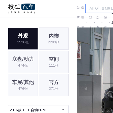
当
搜
车
前
狐
型
起
起
＞
＞
＞
＞
位
汽
大
亚
亚
外观
内饰
置:
车
全
1536张
2283张
底盘/动力
空间
474张
111张
车展/其他
官方
476张
271张
2016款 1.6T 自动PRM