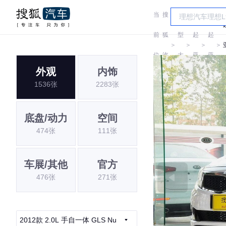
当
搜
车
前
狐
型
起
起
＞
＞
＞
＞
位
汽
大
亚
亚
外观
内饰
置:
车
全
1536张
2283张
底盘/动力
空间
474张
111张
车展/其他
官方
476张
271张
2012款 2.0L 手自一体 GLS Nu