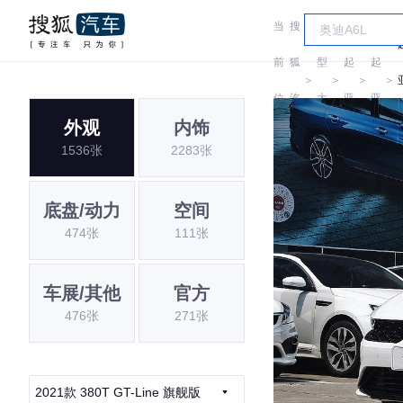
当
搜
车
前
狐
型
起
起
＞
＞
＞
＞
位
汽
大
亚
亚
外观
内饰
置:
车
全
1536张
2283张
底盘/动力
空间
474张
111张
车展/其他
官方
476张
271张
2021款 380T GT-Line 旗舰版