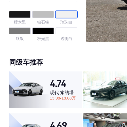
檀木黑
钻石银
珍珠白
钛银
极光黑
透明白
典雅金
阳光米
星际灰
同级车推荐
4.69
4.74
现代 索纳塔
·外观表现较为优秀，优于60%同级车
13.98-18.68万
·内饰表现较为优秀，优于53%同级车
·空间表现较为优秀，优于78%同级车
4.69