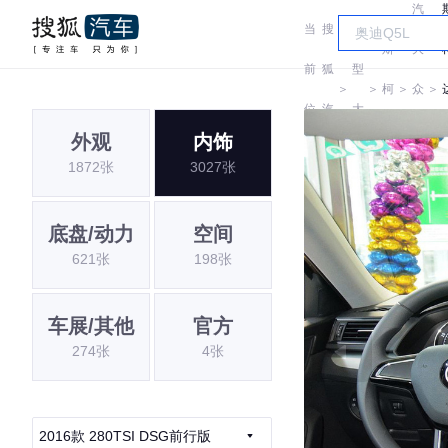
汽
当
搜
车
斯
大
前
狐
型
＞
＞
柯
＞
众
＞
位
汽
大
达
斯
外观
内饰
置:
车
全
1872张
3027张
柯
达
底盘/动力
空间
621张
198张
车展/其他
官方
274张
4张
2016款 280TSI DSG前行版