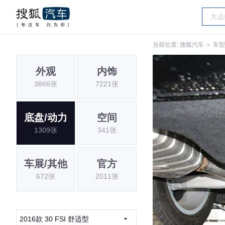
当前位置:
搜狐汽车
＞
车型
外观
内饰
3866张
7221张
底盘/动力
空间
1309张
341张
车展/其他
官方
672张
2011张
2016款 30 FSI 舒适型