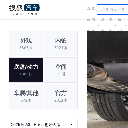
当
搜
车
奥
前
狐
型
奥
迪
＞
＞
＞
＞
位
汽
大
迪
(进
外观
内饰
置:
车
全
口)
3866张
7221张
底盘/动力
空间
1309张
341张
车展/其他
官方
672张
2011张
2025款 A8L Horch创始人版