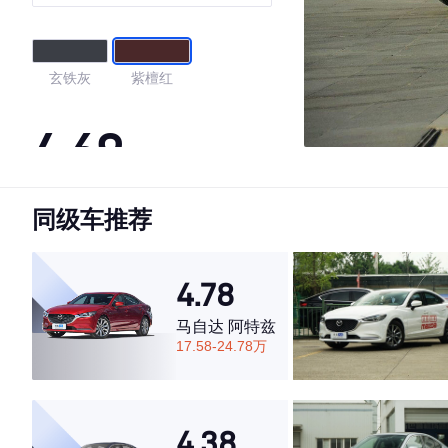
玄铁灰
紫檀红
4.69
同级车推荐
·外观表现较为优秀，优于52%同级车
·内饰表现较为优秀，优于78%同级车
·空间表现较为优秀，优于85%同级车
4.78
马自达 阿特兹
17.58-24.78万
4.38