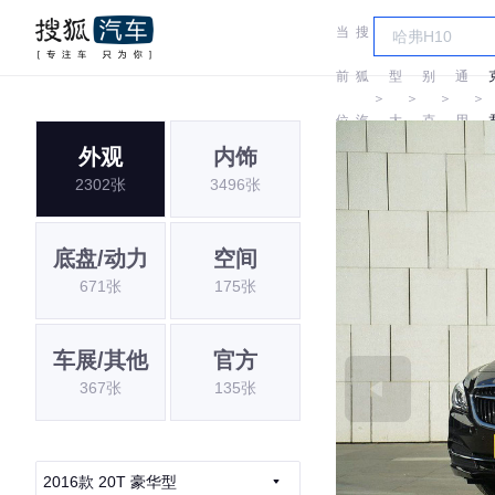
当
搜
车
汽
前
狐
型
别
通
＞
＞
＞
＞
位
汽
大
克
用
外观
内饰
置:
车
全
别
2302张
3496张
克
底盘/动力
空间
671张
175张
车展/其他
官方
367张
135张
2016款 20T 豪华型