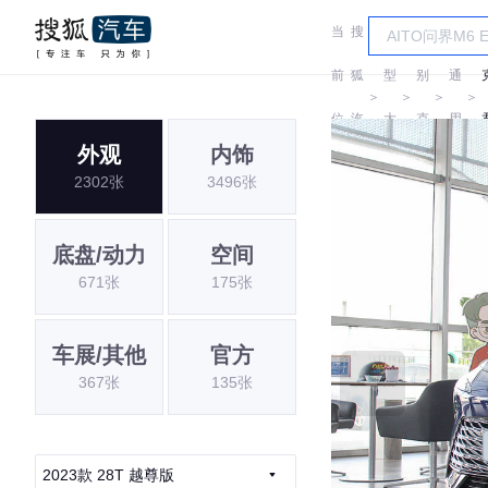
当
搜
车
汽
前
狐
型
别
通
＞
＞
＞
＞
位
汽
大
克
用
外观
内饰
置:
车
全
别
2302张
3496张
克
底盘/动力
空间
671张
175张
车展/其他
官方
367张
135张
2023款 28T 越尊版