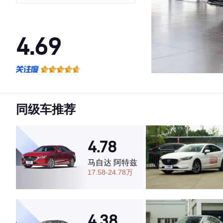
4.69
·外观表现较为优秀，优于52%同级车
·内饰表现较为优秀，优于78%同级车
·空间表现较为优秀，优于85%同级车
同级车推荐
4.78
马自达 阿特兹
17.58-24.78万
4.38