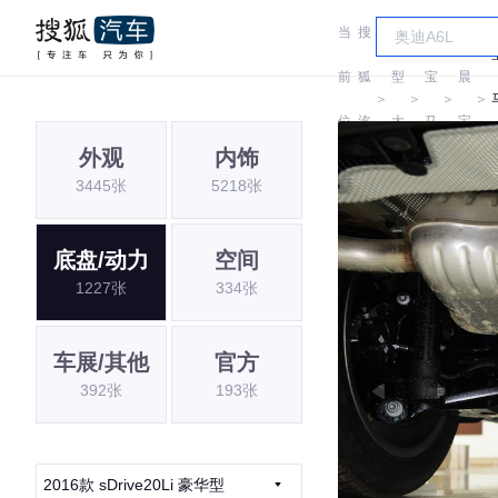
当
搜
车
华
前
狐
型
宝
晨
＞
＞
＞
＞
位
汽
大
马
宝
外观
内饰
置:
车
全
马
3445张
5218张
底盘/动力
空间
1227张
334张
车展/其他
官方
392张
193张
2016款 sDrive20Li 豪华型