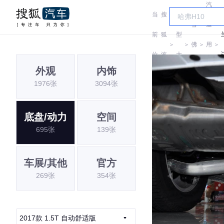
汽
当
搜
车
雪
通
前
狐
型
＞
＞
佛
＞
用
＞
位
汽
大
兰
雪
外观
内饰
置:
车
全
1976张
3094张
佛
兰
底盘/动力
空间
695张
139张
车展/其他
官方
269张
354张
2017款 1.5T 自动舒适版