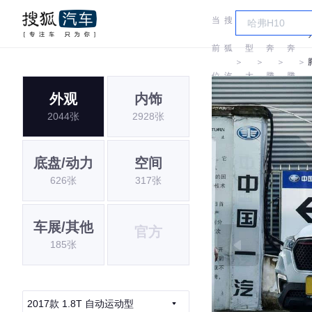
当
搜
车
前
狐
型
奔
奔
＞
＞
＞
＞
位
汽
大
腾
腾
外观
内饰
置:
车
全
2044张
2928张
底盘/动力
空间
626张
317张
车展/其他
官方
185张
2017款 1.8T 自动运动型