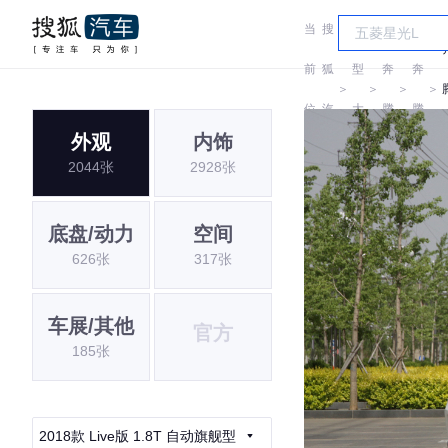
当
搜
车
前
狐
型
奔
奔
＞
＞
＞
＞
位
汽
大
腾
腾
外观
内饰
置:
车
全
2044张
2928张
底盘/动力
空间
626张
317张
车展/其他
官方
185张
2018款 Live版 1.8T 自动旗舰型