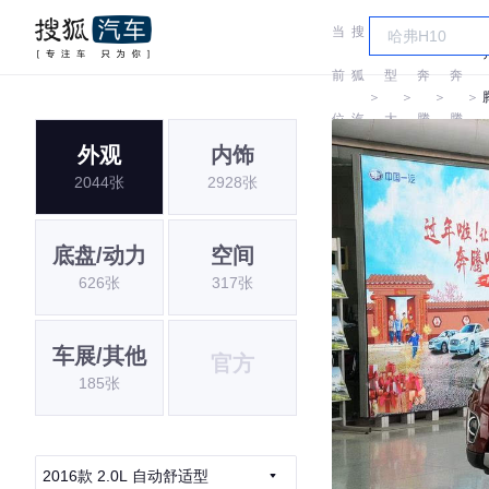
当
搜
车
前
狐
型
奔
奔
＞
＞
＞
＞
位
汽
大
腾
腾
外观
内饰
置:
车
全
2044张
2928张
底盘/动力
空间
626张
317张
车展/其他
官方
185张
2016款 2.0L 自动舒适型