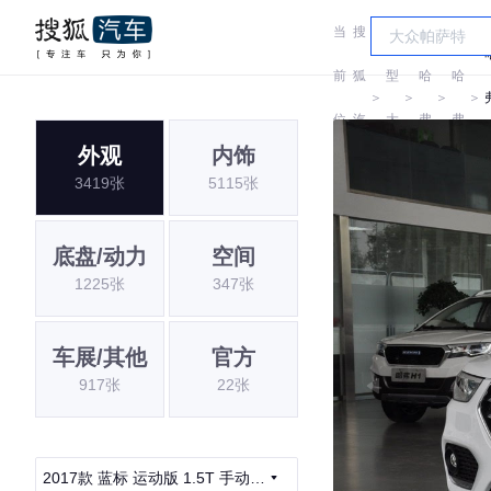
当
搜
车
前
狐
型
哈
哈
＞
＞
＞
＞
位
汽
大
弗
弗
外观
内饰
置:
车
全
3419张
5115张
底盘/动力
空间
1225张
347张
车展/其他
官方
917张
22张
2017款 蓝标 运动版 1.5T 手动两