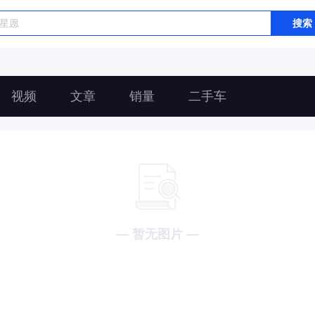
搜索
视频
文章
销量
二手车
— 暂无图片 —