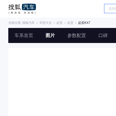
当前位置:
搜狐汽车
＞
车型大全
＞
起亚
＞
起亚
＞
起亚KX7
车系首页
图片
参数配置
口碑