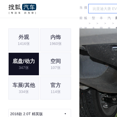
当
搜
车
一
前
狐
型
丰
汽
＞
＞
＞
＞
位
汽
大
田
丰
外观
内饰
置:
车
全
田
1416张
1960张
底盘/动力
空间
347张
107张
车展/其他
官方
334张
114张
2018款 2.0T 精英版