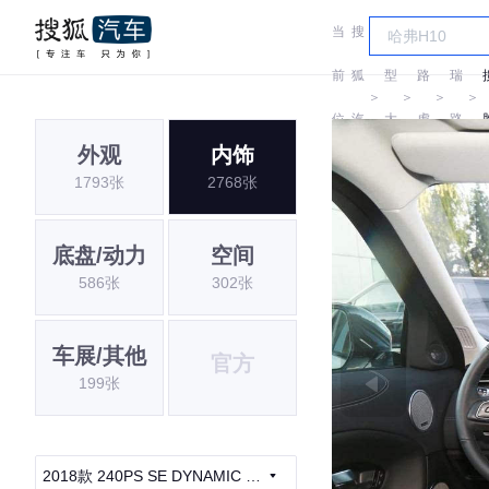
当
搜
车
奇
前
狐
型
路
瑞
＞
＞
＞
＞
位
汽
大
虎
路
外观
内饰
置:
车
全
虎
1793张
2768张
底盘/动力
空间
586张
302张
车展/其他
官方
199张
2018款 240PS SE DYNAMIC 智