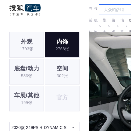
当
搜
车
奇
前
狐
型
路
瑞
＞
＞
＞
＞
位
汽
大
虎
路
外观
内饰
置:
车
全
虎
1793张
2768张
底盘/动力
空间
586张
302张
车展/其他
官方
199张
2020款 249PS R-DYNAMIC S