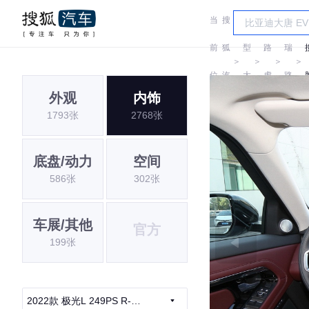
当
搜
车
奇
前
狐
型
路
瑞
＞
＞
＞
＞
位
汽
大
虎
路
外观
内饰
置:
车
全
虎
1793张
2768张
底盘/动力
空间
586张
302张
车展/其他
官方
199张
2022款 极光L 249PS R-