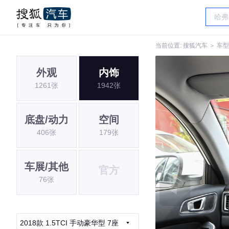
当前位置:
搜狐汽车
＞
车型
外观
内饰
1261张
1942张
底盘/动力
空间
406张
179张
车展/其他
官方
76张
2018款 1.5TCI 手动豪华型 7座