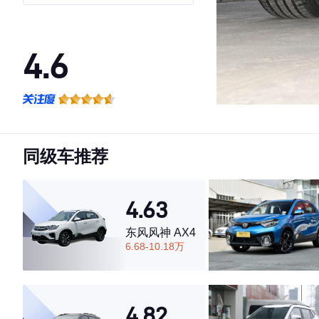
4.6
·外观表现一般，低于87%同级车
·内饰表现较为优秀，优于75%同级车
·空间表现较为优秀，优于61%同级车
同级车推荐
4.63
东风风神 AX4
6.68-10.18万
4.82