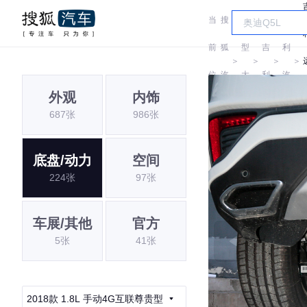
当
搜
车
吉
前
狐
型
吉
利
＞
＞
＞
＞
位
汽
大
利
汽
外观
内饰
置:
车
全
车
687张
986张
底盘/动力
空间
224张
97张
车展/其他
官方
5张
41张
2018款 1.8L 手动4G互联尊贵型