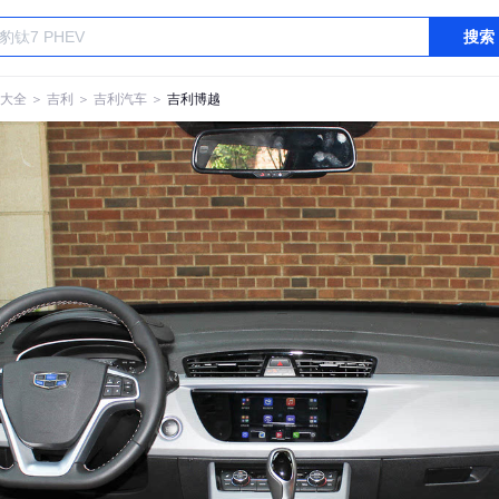
搜索
大全
＞
吉利
＞
吉利汽车
＞
吉利博越