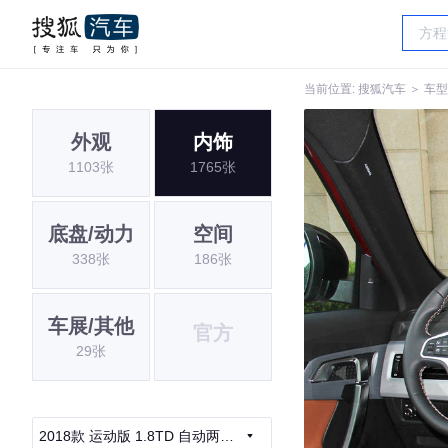
当前位置:
搜狐汽车
＞
车型
外观
内饰
1103张
1765张
底盘/动力
空间
338张
186张
车展/其他
官方
29张
2018款 运动版 1.8TD 自动两驱