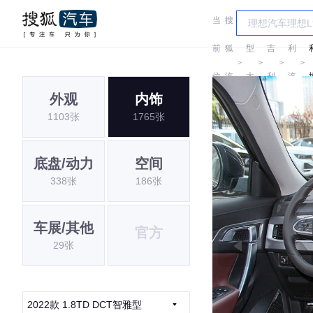
当
搜
车
吉
前
狐
型
吉
利
＞
＞
＞
＞
位
汽
大
利
汽
外观
内饰
置:
车
全
车
1103张
1765张
底盘/动力
空间
338张
186张
车展/其他
官方
29张
2022款 1.8TD DCT智雅型