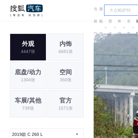
当
搜
车
北
前
狐
型
奔
京
＞
＞
＞
＞
位
汽
大
驰
奔
外观
内饰
置:
车
全
驰
4447张
6681张
底盘/动力
空间
1304张
350张
车展/其他
官方
739张
1571张
2019款 C 260 L