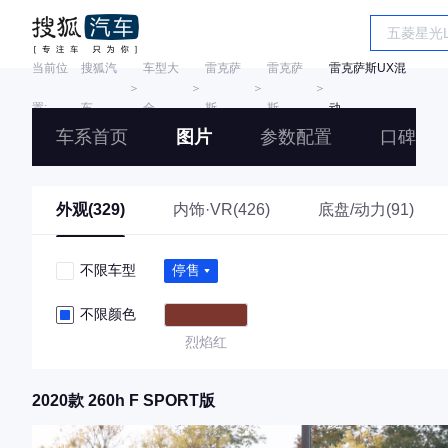
当前位
搜狐汽
车型大
雷克萨
雷克萨
雷克萨斯UX混
＞
＞
＞
＞
置:
车
全
斯
斯
动
车系首页
图片
参数配置
口碑
外观(329)
内饰·VR(426)
底盘/动力(91)
不限车型
停售
不限颜色
烈焰红
2020款 260h F SPORT版