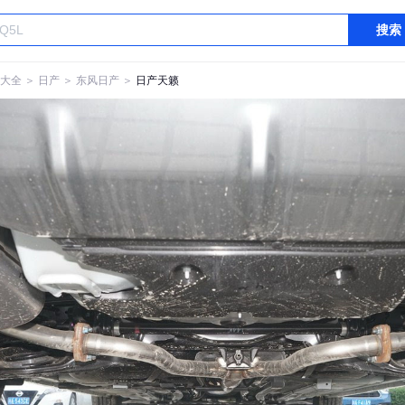
搜索
大全
＞
日产
＞
东风日产
＞
日产天籁