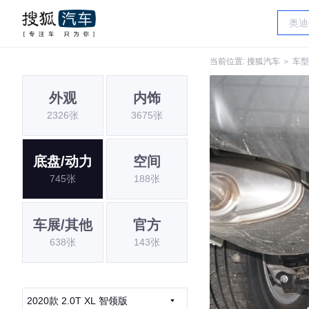
当前位置:
搜狐汽车
＞
车型
外观
内饰
2326张
3675张
底盘/动力
空间
745张
188张
车展/其他
官方
638张
143张
2020款 2.0T XL 智领版