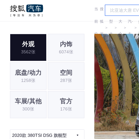
当
搜
车
一
前
狐
型
大
汽-
＞
＞
＞
＞
位
汽
大
众
大
外观
内饰
置:
车
全
众
3562张
6074张
底盘/动力
空间
1258张
287张
车展/其他
官方
300张
176张
2020款 380TSI DSG 旗舰型